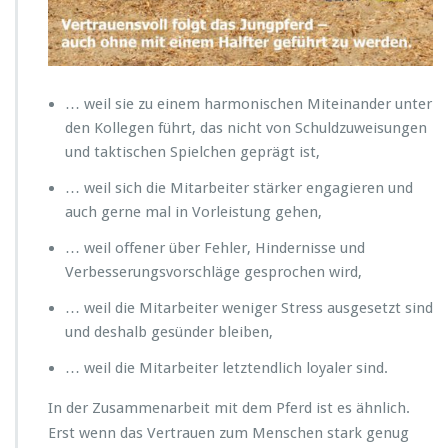
n
s
k
u
l
… weil sie zu einem harmonischen Miteinander unter
t
den Kollegen führt, das nicht von Schuldzuweisungen
u
r
und taktischen Spielchen geprägt ist,
s
… weil sich die Mitarbeiter stärker engagieren und
o
w
auch gerne mal in Vorleistung gehen,
i
… weil offener über Fehler, Hindernisse und
c
h
Verbesserungsvorschläge gesprochen wird,
t
… weil die Mitarbeiter weniger Stress ausgesetzt sind
i
g
und deshalb gesünder bleiben,
i
… weil die Mitarbeiter letztendlich loyaler sind.
s
t?
In der Zusammenarbeit mit dem Pferd ist es ähnlich.
Erst wenn das Vertrauen zum Menschen stark genug