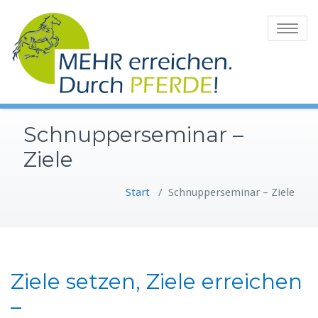
Zum
Inhalt
Toggle
springen
navigatio
Schnupperseminar –
Ziele
Start
/
Schnupperseminar – Ziele
Ziele setzen, Ziele erreichen
–