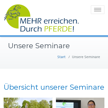
Zum
Inhalt
Toggle
springen
navigatio
Unsere Seminare
Start
/
Unsere Seminare
Übersicht unserer Seminare