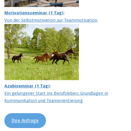
Motivationsseminar (1 Tag)
:
Von der Selbstmotivation zur Teammotivation
Azubiseminar (1 Tag)
:
Ein gelungener Start ins Berufsleben: Grundlagen in
Kommunikation und Teamorientierung
Ihre Anfrage