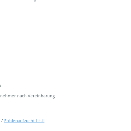
6
eilnehmer nach Vereinbarung
 /
Fohlenaufzucht Listl