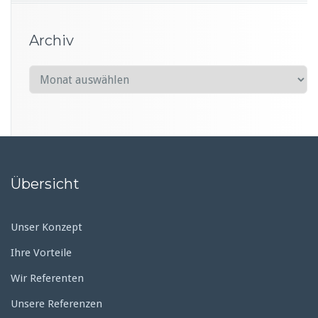
Archiv
A
r
c
h
i
v
Übersicht
Unser Konzept
Ihre Vorteile
Wir Referenten
Unsere Referenzen