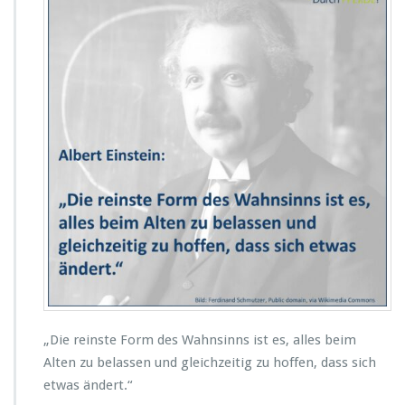
i
t
a
t
v
o
n
A
l
b
e
r
t
E
i
n
s
t
e
„Die reinste Form des Wahnsinns ist es, alles beim
i
Alten zu belassen und gleichzeitig zu hoffen, dass sich
n
etwas ändert.“