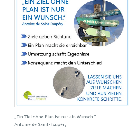
i
n
Z
i
e
l
o
h
n
e
P
l
a
n
i
s
t
n
u
„Ein Ziel ohne Plan ist nur ein Wunsch.“
r
Antoine de Saint-Exupéry
e
i