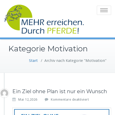
Zum
Inhalt
Toggle
springen
navigatio
Kategorie Motivation
Start
/
Archiv nach Kategorie "Motivation"
Ein Ziel ohne Plan ist nur ein Wunsch
f
Mai 12,2026
Kommentare deaktiviert
ü
r
E