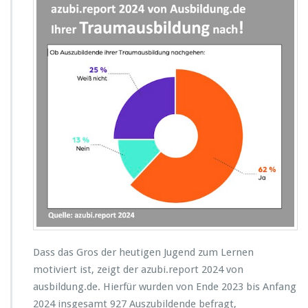
s
b
e
w
e
g
t
A
u
s
z
u
b
i
l
d
e
n
Dass das Gros der heutigen Jugend zum Lernen
d
motiviert ist, zeigt der azubi.report 2024 von
e
ausbildung.de. Hierfür wurden von Ende 2023 bis Anfang
v
o
2024 insgesamt 927 Auszubildende befragt,