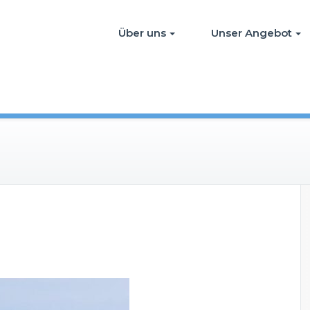
Über uns
Unser Angebot
f
ü
r
P