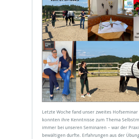
o
f
s
e
m
i
n
a
r
a
m
0
7.
0
7.
2
0
2
Letzte Woche fand unser zweites Hofseminar 
3
konnten ihre Kenntnisse zum Thema Selbstmot
immer bei unseren Seminaren – war der Praxi
bewältigen durfte. Erfahrungen aus der Übun