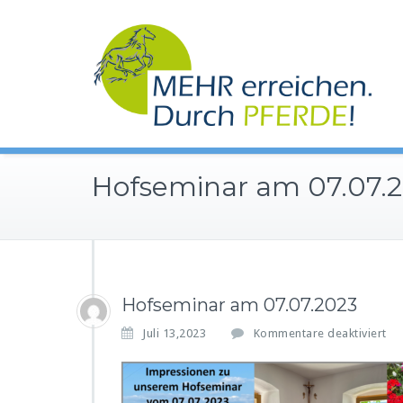
Zum
Inhalt
springen
Hofseminar am 07.07.
Hofseminar am 07.07.2023
f
Juli 13,2023
Kommentare deaktiviert
ü
r
H