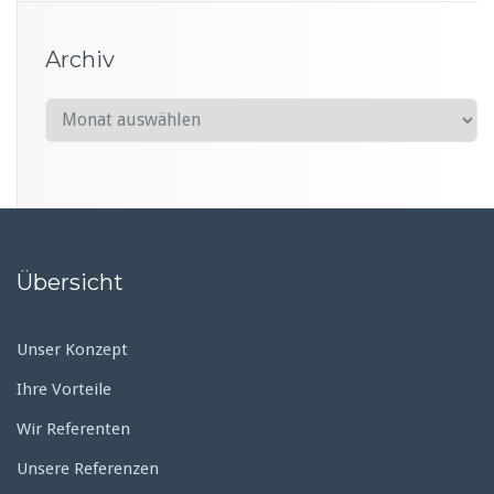
Archiv
A
r
c
h
i
v
Übersicht
Unser Konzept
Ihre Vorteile
Wir Referenten
Unsere Referenzen