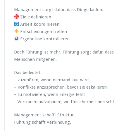
i
c
Management sorgt dafür, dass Dinge laufen:
h
Ziele definieren
t
Arbeit koordinieren
a
Entscheidungen treffen
u
t
Ergebnisse kontrollieren
o
m
Doch Führung ist mehr. Führung sorgt dafür, dass
a
Menschen mitgehen.
t
i
Das bedeutet:
s
c
– zuzuhören, wenn niemand laut wird
h
– Konflikte anzusprechen, bevor sie eskalieren
g
– zu motivieren, wenn Energie fehlt
u
– Vertrauen aufzubauen, wo Unsicherheit herrscht
t
g
e
Management schafft Struktur.
f
Führung schafft Verbindung.
ü