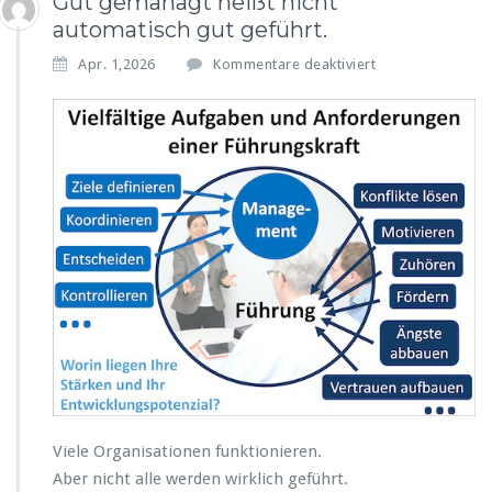
Gut gemanagt heißt nicht
automatisch gut geführt.
f
Apr. 1,2026
Kommentare deaktiviert
ü
r
G
u
t
g
e
m
a
n
a
g
t
h
e
i
ß
Viele Organisationen funktionieren.
t
Aber nicht alle werden wirklich geführt.
n