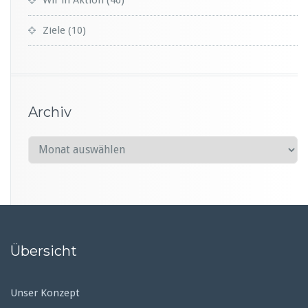
Ziele
(10)
Archiv
A
r
c
h
i
v
Übersicht
Unser Konzept