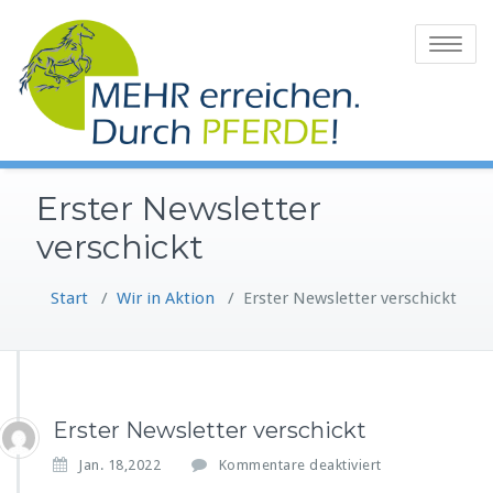
Zum
Inhalt
Toggle
springen
navigatio
Erster Newsletter
verschickt
Start
/
Wir in Aktion
/
Erster Newsletter verschickt
Erster Newsletter verschickt
f
Jan. 18,2022
Kommentare deaktiviert
ü