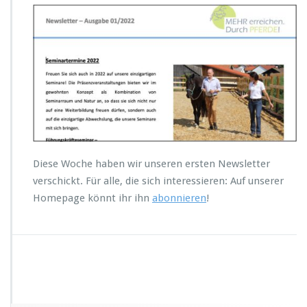
r
E
r
s
t
e
r
N
e
w
s
l
Diese Woche haben wir unseren ersten Newsletter
e
verschickt. Für alle, die sich interessieren: Auf unserer
t
Homepage könnt ihr ihn
abonnieren
!
t
e
r
v
e
r
s
c