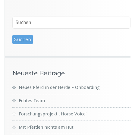
h
i
c
k
t
Neueste Beiträge
Neues Pferd in der Herde – Onboarding
Echtes Team
Forschungsprojekt „Horse Voice“
Mit Pferden nichts am Hut