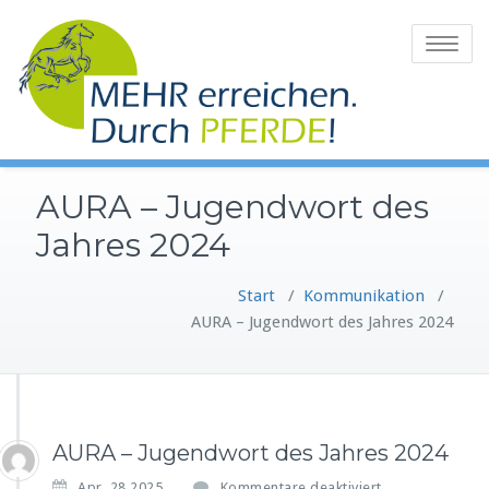
Zum
Inhalt
Toggle
springen
navigatio
AURA – Jugendwort des
Jahres 2024
Start
/
Kommunikation
/
AURA – Jugendwort des Jahres 2024
AURA – Jugendwort des Jahres 2024
f
Apr. 28,2025
Kommentare deaktiviert