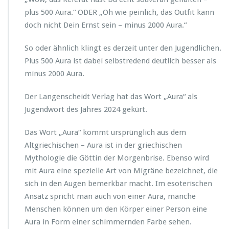
h
plus 500 Aura.“ ODER „Oh wie peinlich, das Outfit kann
r
doch nicht Dein Ernst sein – minus 2000 Aura.“
e
s
2
So oder ähnlich klingt es derzeit unter den Jugendlichen.
0
Plus 500 Aura ist dabei selbstredend deutlich besser als
2
minus 2000 Aura.
4
Der Langenscheidt Verlag hat das Wort „Aura“ als
Jugendwort des Jahres 2024 gekürt.
Das Wort „Aura“ kommt ursprünglich aus dem
Altgriechischen – Aura ist in der griechischen
Mythologie die Göttin der Morgenbrise. Ebenso wird
mit Aura eine spezielle Art von Migräne bezeichnet, die
sich in den Augen bemerkbar macht. Im esoterischen
Ansatz spricht man auch von einer Aura, manche
Menschen können um den Körper einer Person eine
Aura in Form einer schimmernden Farbe sehen.