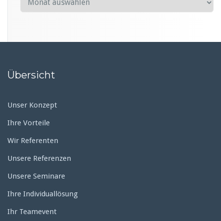
r
c
h
i
v
Übersicht
Unser Konzept
Ihre Vorteile
Wir Referenten
Unsere Referenzen
Unsere Seminare
Ihre Individuallösung
Ihr Teamevent