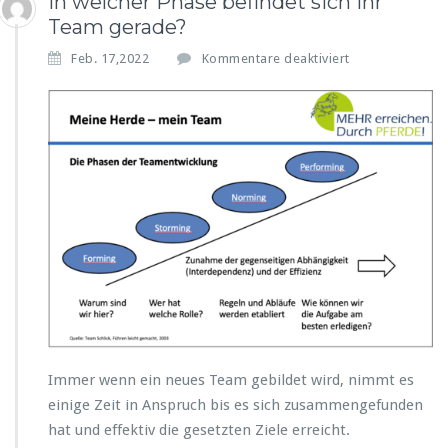
In welcher Phase befindet sich Ihr
Team gerade?
f
Feb. 17,2022
Kommentare deaktiviert
ü
r
I
n
w
e
l
c
h
e
r
P
h
a
s
e
Immer wenn ein neues Team gebildet wird, nimmt es
b
einige Zeit in Anspruch bis es sich zusammengefunden
e
hat und effektiv die gesetzten Ziele erreicht.
f