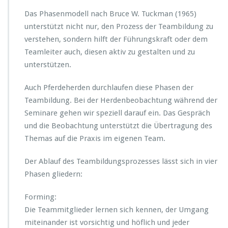
i
Das Phasenmodell nach Bruce W. Tuckman (1965)
n
d
unterstützt nicht nur, den Prozess der Teambildung zu
e
verstehen, sondern hilft der Führungskraft oder dem
t
Teamleiter auch, diesen aktiv zu gestalten und zu
s
unterstützen.
i
c
h
Auch Pferdeherden durchlaufen diese Phasen der
I
Teambildung. Bei der Herdenbeobachtung während der
h
Seminare gehen wir speziell darauf ein. Das Gespräch
r
und die Beobachtung unterstützt die Übertragung des
T
e
Themas auf die Praxis im eigenen Team.
a
m
Der Ablauf des Teambildungsprozesses lässt sich in vier
g
Phasen gliedern:
e
r
Forming:
a
d
Die Teammitglieder lernen sich kennen, der Umgang
e?
miteinander ist vorsichtig und höflich und jeder