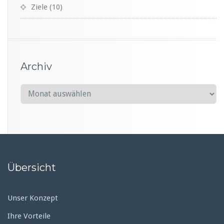
Ziele
(10)
Archiv
A
r
c
h
i
v
Übersicht
Unser Konzept
Ihre Vorteile