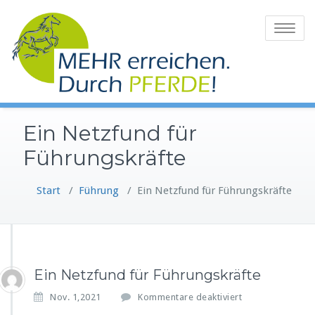
Zum
Inhalt
Toggle
springen
navigatio
Ein Netzfund für
Führungskräfte
Start
/
Führung
/
Ein Netzfund für Führungskräfte
Ein Netzfund für Führungskräfte
f
Nov. 1,2021
Kommentare deaktiviert
ü