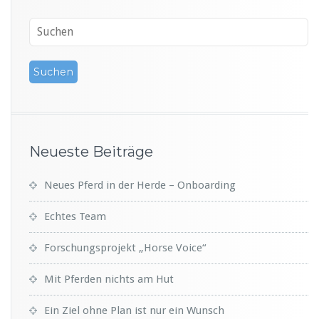
s
k
r
ä
f
t
e
Neueste Beiträge
Neues Pferd in der Herde – Onboarding
Echtes Team
Forschungsprojekt „Horse Voice“
Mit Pferden nichts am Hut
Ein Ziel ohne Plan ist nur ein Wunsch