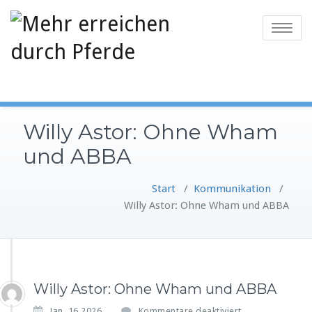
Zum
Inhalt
Toggle
springen
navigatio
Willy Astor: Ohne Wham
und ABBA
Start
/
Kommunikation
/
Willy Astor: Ohne Wham und ABBA
Willy Astor: Ohne Wham und ABBA
f
Jan. 16,2026
Kommentare deaktiviert