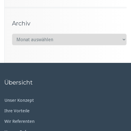
Archiv
A
r
c
h
i
v
Übersicht
Unser Konzept
Ihre Vorteile
Wir Referenten