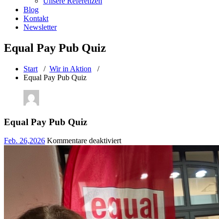
Unsere Referenzen
Blog
Kontakt
Newsletter
Equal Pay Pub Quiz
Start
/
Wir in Aktion
/
Equal Pay Pub Quiz
Equal Pay Pub Quiz
für
Feb. 26,2026
Kommentare deaktiviert
Equal
Pay
Pub
Quiz