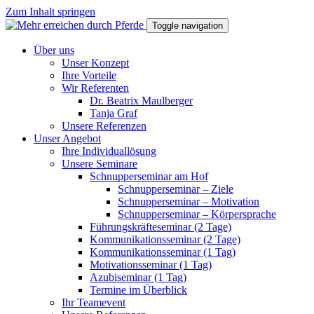
Zum Inhalt springen
Toggle navigation
Über uns
Unser Konzept
Ihre Vorteile
Wir Referenten
Dr. Beatrix Maulberger
Tanja Graf
Unsere Referenzen
Unser Angebot
Ihre Individuallösung
Unsere Seminare
Schnupperseminar am Hof
Schnupperseminar – Ziele
Schnupperseminar – Motivation
Schnupperseminar – Körpersprache
Führungskräfteseminar (2 Tage)
Kommunikationsseminar (2 Tage)
Kommunikationsseminar (1 Tag)
Motivationsseminar (1 Tag)
Azubiseminar (1 Tag)
Termine im Überblick
Ihr Teamevent